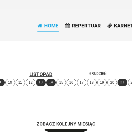
HOME
REPERTUAR
KARNE
LISTOPAD
GRUDZIEŃ
9
13
14
21
10
11
12
15
16
17
18
19
20
ZOBACZ KOLEJNY MIESIĄC