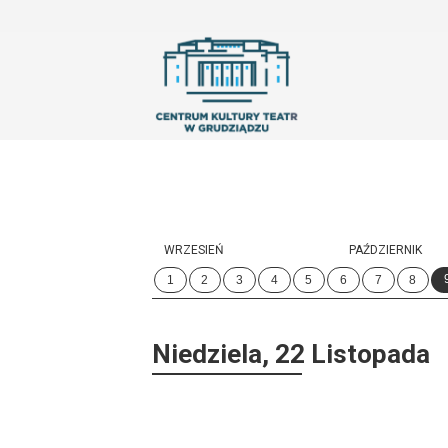
'
WRZESIEŃ
PAŹDZIERNIK
1
2
3
4
5
6
7
8
Niedziela, 22 Listopada