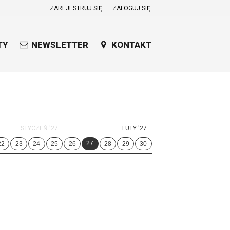
ZAREJESTRUJ SIĘ
ZALOGUJ SIĘ
0
0,00
TY
NEWSLETTER
KONTAKT
PLN
14
53
STYCZEŃ '27
LUTY '27
27
22
23
24
25
26
28
29
30