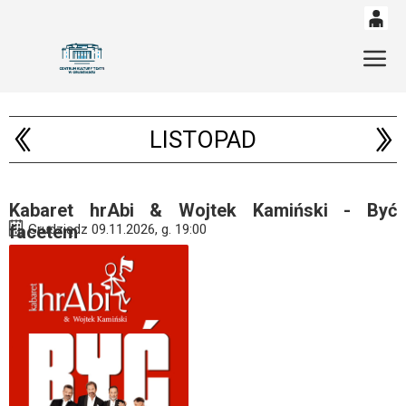
0
'
Gł
0,00
PLN
LISTOPAD
14
52
Kabaret hrAbi & Wojtek Kamiński - Być
facetem
Grudziądz 09.11.2026, g. 19:00