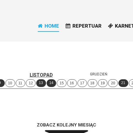
HOME
REPERTUAR
KARNE
LISTOPAD
GRUDZIEŃ
9
13
14
21
10
11
12
15
16
17
18
19
20
ZOBACZ KOLEJNY MIESIĄC