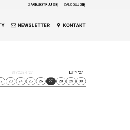
ZAREJESTRUJ SIĘ
ZALOGUJ SIĘ
0
0,00
TY
NEWSLETTER
KONTAKT
PLN
14
53
STYCZEŃ '27
LUTY '27
27
22
23
24
25
26
28
29
30