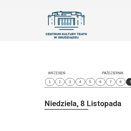
'
WRZESIEŃ
PAŹDZIERNIK
1
2
3
4
5
6
7
8
Niedziela, 8 Listopada