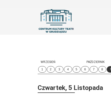
'
WRZESIEŃ
PAŹDZIERNIK
1
2
3
4
5
6
7
8
Czwartek, 5 Listopada