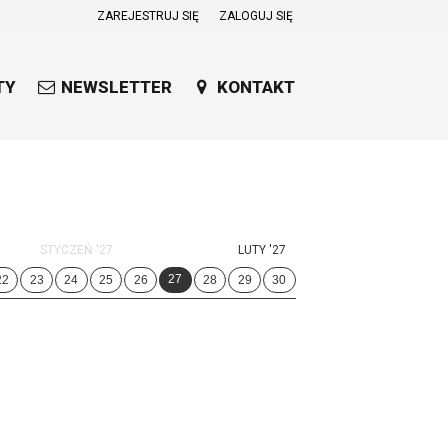
ZAREJESTRUJ SIĘ
ZALOGUJ SIĘ
0
0,00
TY
NEWSLETTER
KONTAKT
PLN
14
52
STYCZEŃ '27
LUTY '27
27
22
23
24
25
26
28
29
30