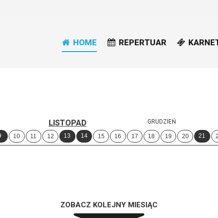
HOME
REPERTUAR
KARNE
LISTOPAD
GRUDZIEŃ
9
13
14
21
10
11
12
15
16
17
18
19
20
ZOBACZ KOLEJNY MIESIĄC