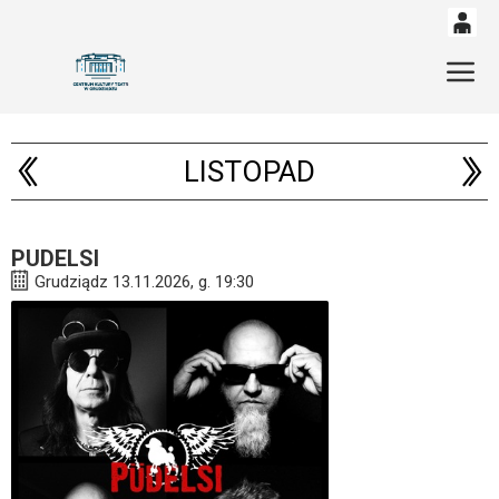
0
'
Gł
0,00
PLN
LISTOPAD
14
53
PUDELSI
Grudziądz 13.11.2026, g. 19:30