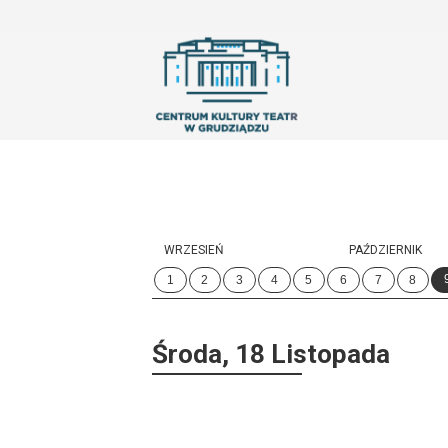
'
WRZESIEŃ
PAŹDZIERNIK
1
2
3
4
5
6
7
8
Środa, 18 Listopada