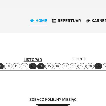
HOME
REPERTUAR
KARNE
LISTOPAD
GRUDZIEŃ
9
13
14
21
10
11
12
15
16
17
18
19
20
ZOBACZ KOLEJNY MIESIĄC