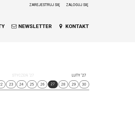
ZAREJESTRUJ SIĘ
ZALOGUJ SIĘ
0
0,00
TY
NEWSLETTER
KONTAKT
PLN
14
53
STYCZEŃ '27
LUTY '27
27
22
23
24
25
26
28
29
30