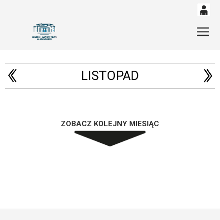
0
'
Gł
0,00
PLN
LISTOPAD
14
53
ZOBACZ KOLEJNY MIESIĄC