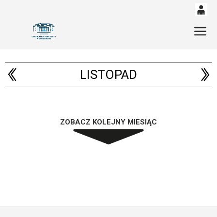
0
'
Gł
0,00
PLN
LISTOPAD
14
53
ZOBACZ KOLEJNY MIESIĄC