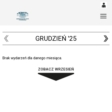
0
'
Gł
0,00
PLN
GRUDZIEŃ '25
14
52
Brak wydarzeń dla danego miesiąca.
ZOBACZ WRZESIEŃ