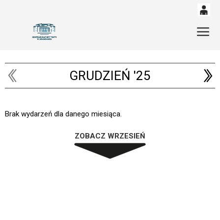
0
'
Gł
0,00
PLN
GRUDZIEŃ '25
14
52
Brak wydarzeń dla danego miesiąca.
ZOBACZ WRZESIEŃ