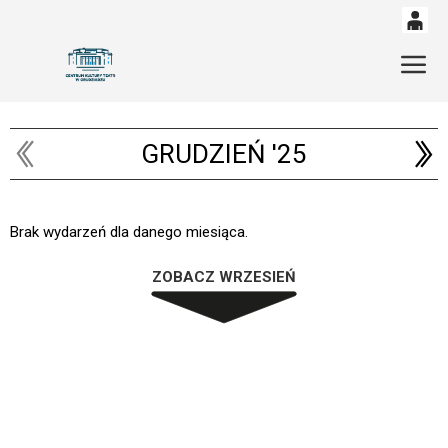
0
'
Gł
0,00
PLN
GRUDZIEŃ '25
14
53
Brak wydarzeń dla danego miesiąca.
ZOBACZ WRZESIEŃ