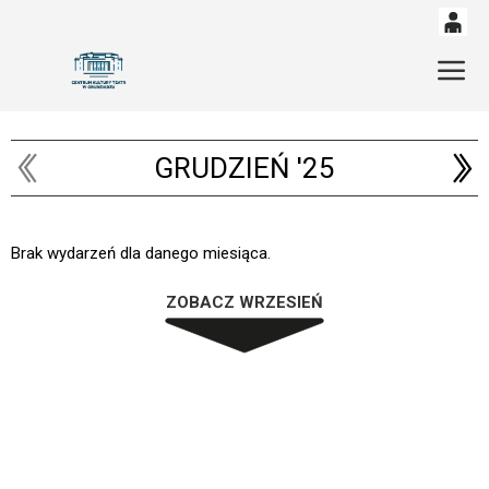
0
'
Gł
0,00
PLN
GRUDZIEŃ '25
14
49
Brak wydarzeń dla danego miesiąca.
ZOBACZ WRZESIEŃ