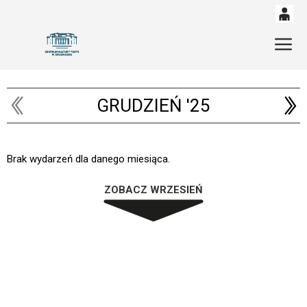
0
'
Gł
0,00
PLN
GRUDZIEŃ '25
14
53
Brak wydarzeń dla danego miesiąca.
ZOBACZ WRZESIEŃ