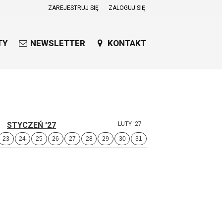
ZAREJESTRUJ SIĘ
ZALOGUJ SIĘ
0
0,00
TY
NEWSLETTER
KONTAKT
PLN
14
51
STYCZEŃ '27
LUTY '27
23
24
25
26
27
28
29
30
31