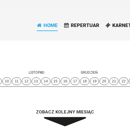
HOME
REPERTUAR
KARNE
LISTOPAD
GRUDZIEŃ
10
11
12
13
14
15
16
17
18
19
20
21
22
ZOBACZ KOLEJNY MIESIĄC