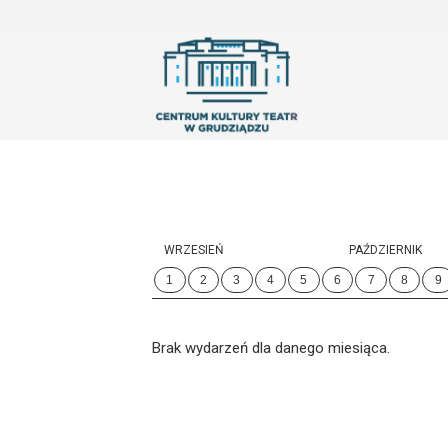
'
WRZESIEŃ
PAŹDZIERNIK
1
2
3
4
5
6
7
8
9
Brak wydarzeń dla danego miesiąca.