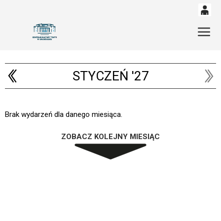
0
'
Gł
0,00
PLN
STYCZEŃ '27
14
53
Brak wydarzeń dla danego miesiąca.
ZOBACZ KOLEJNY MIESIĄC