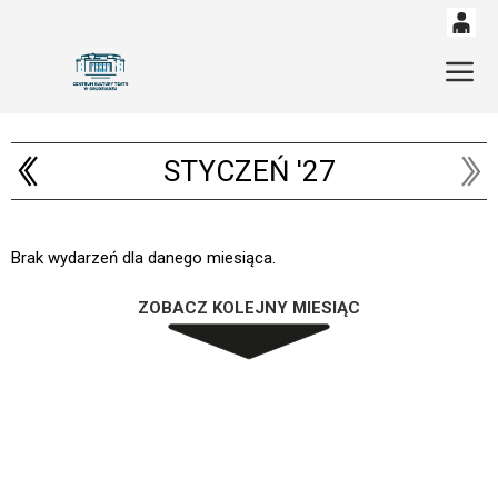
0
'
Gł
0,00
PLN
STYCZEŃ '27
14
53
Brak wydarzeń dla danego miesiąca.
ZOBACZ KOLEJNY MIESIĄC