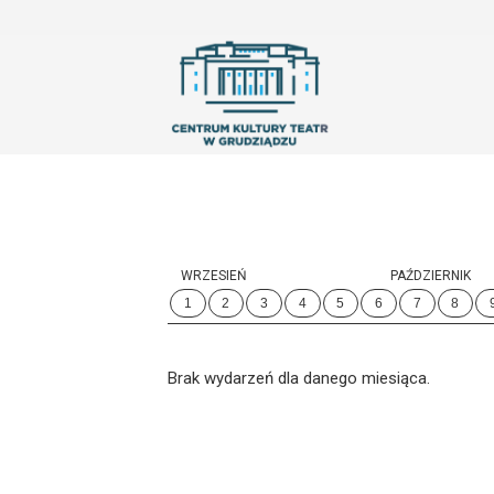
'
WRZESIEŃ
PAŹDZIERNIK
1
2
3
4
5
6
7
8
Brak wydarzeń dla danego miesiąca.