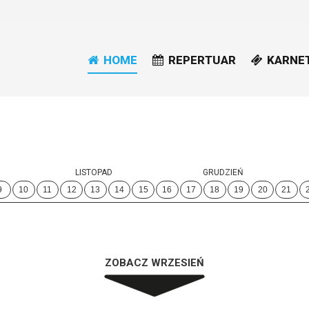
HOME
REPERTUAR
KARNE
LISTOPAD
GRUDZIEŃ
9
10
11
12
13
14
15
16
17
18
19
20
21
ZOBACZ WRZESIEŃ