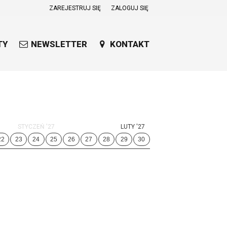
ZAREJESTRUJ SIĘ
ZALOGUJ SIĘ
0
0,00
TY
NEWSLETTER
KONTAKT
PLN
14
53
STYCZEŃ '27
LUTY '27
22
23
24
25
26
27
28
29
30