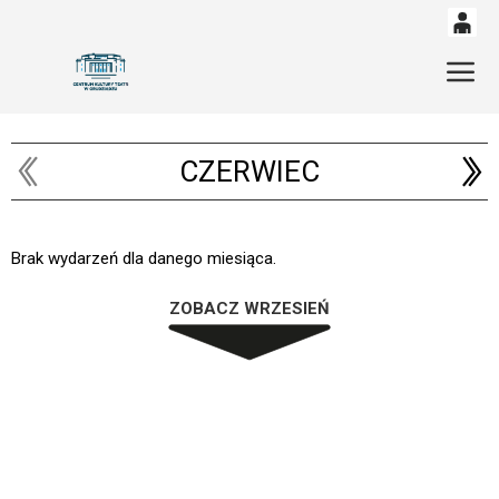
0
'
Gł
0,00
PLN
CZERWIEC
14
54
Brak wydarzeń dla danego miesiąca.
ZOBACZ WRZESIEŃ