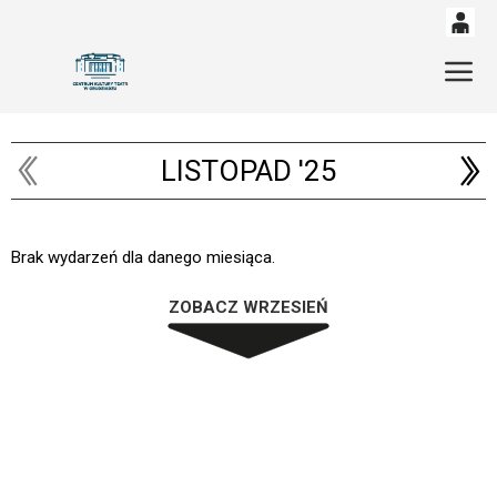
0
'
Gł
0,00
PLN
LISTOPAD '25
14
53
Brak wydarzeń dla danego miesiąca.
ZOBACZ WRZESIEŃ