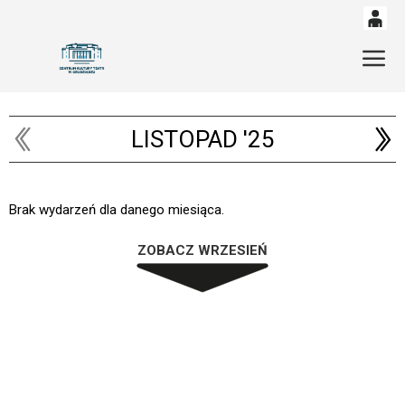
0
'
Gł
0,00
PLN
LISTOPAD '25
14
53
Brak wydarzeń dla danego miesiąca.
ZOBACZ WRZESIEŃ