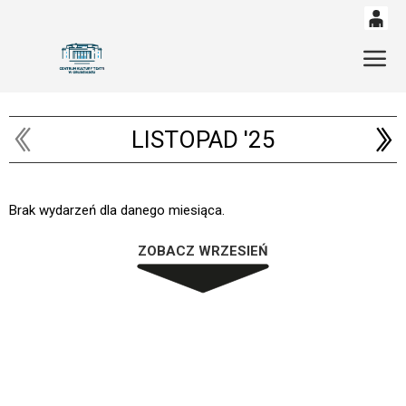
0
'
Gł
0,00
PLN
LISTOPAD '25
14
53
Brak wydarzeń dla danego miesiąca.
ZOBACZ WRZESIEŃ