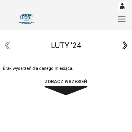
0
'
Gł
0,00
PLN
LUTY '24
14
52
Brak wydarzeń dla danego miesiąca.
ZOBACZ WRZESIEŃ