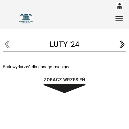
0
'
Gł
0,00
PLN
LUTY '24
14
54
Brak wydarzeń dla danego miesiąca.
ZOBACZ WRZESIEŃ