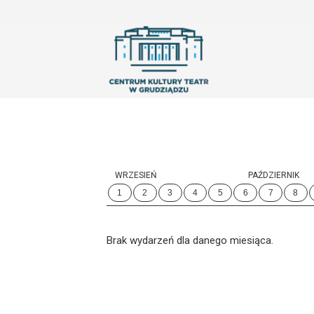
'
WRZESIEŃ
PAŹDZIERNIK
1
2
3
4
5
6
7
8
Brak wydarzeń dla danego miesiąca.