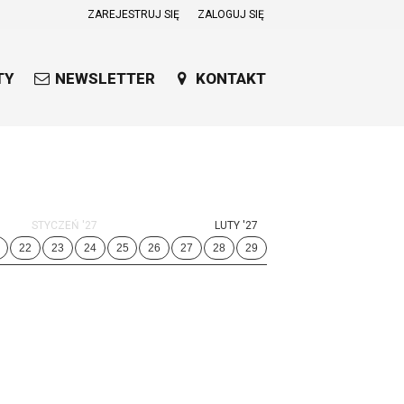
ZAREJESTRUJ SIĘ
ZALOGUJ SIĘ
0
0,00
TY
NEWSLETTER
KONTAKT
PLN
14
53
STYCZEŃ '27
LUTY '27
22
23
24
25
26
27
28
29