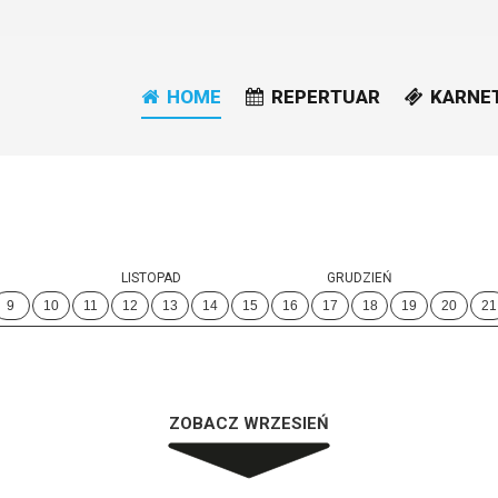
HOME
REPERTUAR
KARNE
LISTOPAD
GRUDZIEŃ
9
10
11
12
13
14
15
16
17
18
19
20
21
ZOBACZ WRZESIEŃ