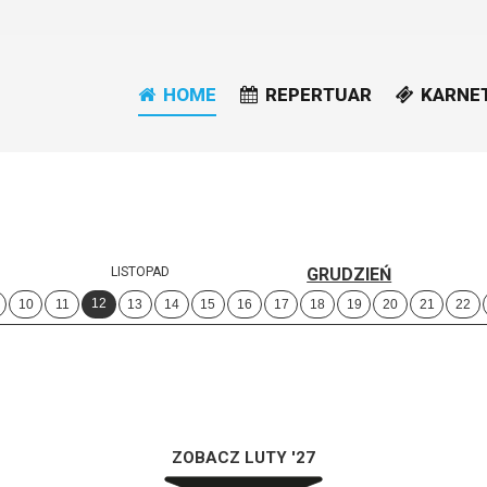
HOME
REPERTUAR
KARNE
LISTOPAD
GRUDZIEŃ
12
10
11
13
14
15
16
17
18
19
20
21
22
ZOBACZ LUTY '27