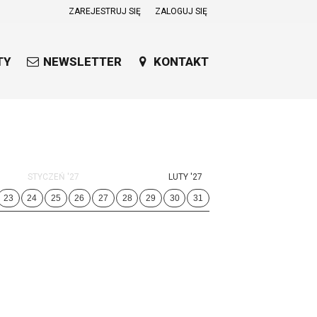
ZAREJESTRUJ SIĘ
ZALOGUJ SIĘ
0
0,00
TY
NEWSLETTER
KONTAKT
PLN
14
53
STYCZEŃ '27
LUTY '27
23
24
25
26
27
28
29
30
31