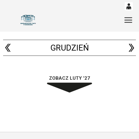
0
'
Gł
0,00
PLN
GRUDZIEŃ
14
53
ZOBACZ LUTY '27