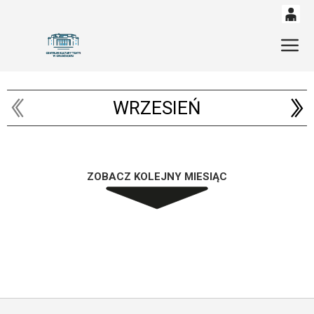
0
'
Gł
0,00
PLN
WRZESIEŃ
14
53
ZOBACZ KOLEJNY MIESIĄC