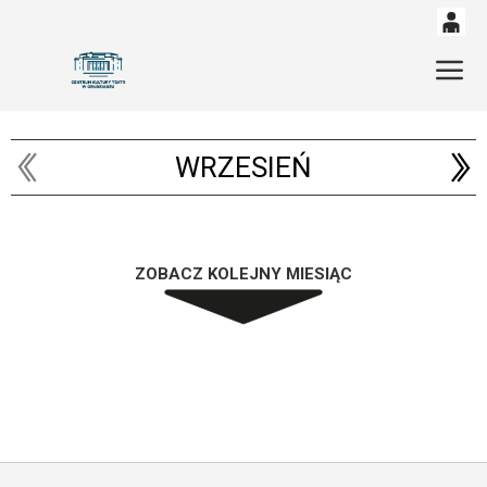
0
'
Gł
0,00
PLN
WRZESIEŃ
14
54
ZOBACZ KOLEJNY MIESIĄC