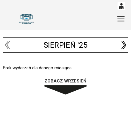
0
'
Gł
0,00
PLN
SIERPIEŃ '25
14
53
Brak wydarzeń dla danego miesiąca.
ZOBACZ WRZESIEŃ