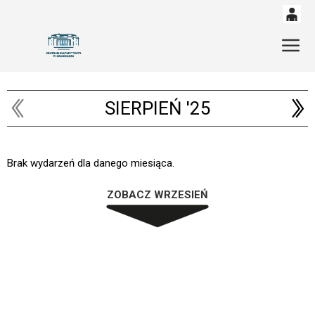
0
'
Gł
0,00
PLN
SIERPIEŃ '25
14
53
Brak wydarzeń dla danego miesiąca.
ZOBACZ WRZESIEŃ