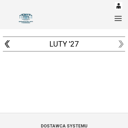
0
'
Gł
0,00
PLN
LUTY '27
14
53
DOSTAWCA SYSTEMU