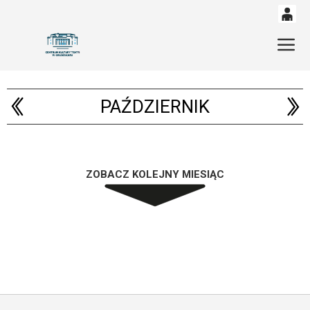
0
'
Gł
0,00
PLN
PAŹDZIERNIK
14
53
ZOBACZ KOLEJNY MIESIĄC