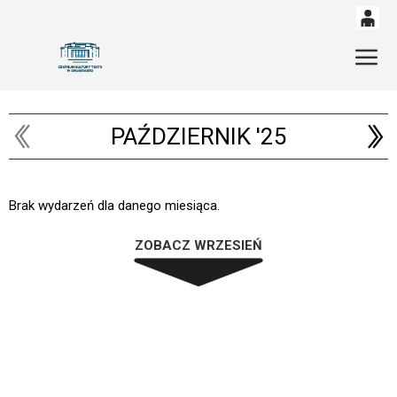
0
'
Gł
0,00
PLN
PAŹDZIERNIK '25
14
53
Brak wydarzeń dla danego miesiąca.
ZOBACZ WRZESIEŃ