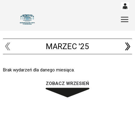
0
'
Gł
0,00
PLN
MARZEC '25
14
54
Brak wydarzeń dla danego miesiąca.
ZOBACZ WRZESIEŃ