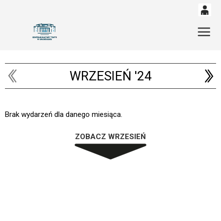
0
'
Gł
0,00
PLN
WRZESIEŃ '24
14
53
Brak wydarzeń dla danego miesiąca.
ZOBACZ WRZESIEŃ