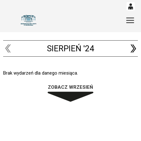
0
'
Gł
0,00
PLN
SIERPIEŃ '24
14
53
Brak wydarzeń dla danego miesiąca.
ZOBACZ WRZESIEŃ