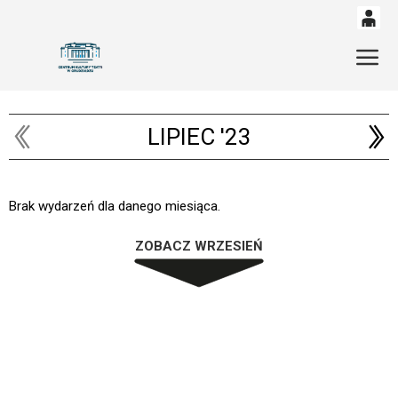
0
'
Gł
0,00
PLN
LIPIEC '23
14
54
Brak wydarzeń dla danego miesiąca.
ZOBACZ WRZESIEŃ