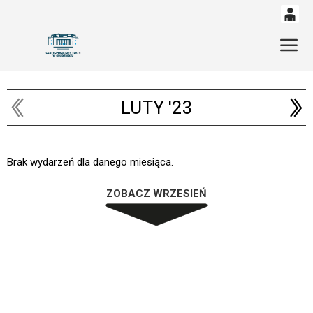
0
'
Gł
0,00
PLN
LUTY '23
14
53
Brak wydarzeń dla danego miesiąca.
ZOBACZ WRZESIEŃ