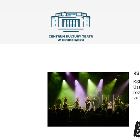
'
KS
KS
Us
ro
zac