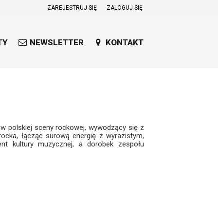
ZAREJESTRUJ SIĘ
ZALOGUJ SIĘ
0
0,00
TY
NEWSLETTER
KONTAKT
PLN
14
53
ów polskiej sceny rockowej, wywodzący się z
 rocka, łącząc surową energię z wyrazistym,
nt kultury muzycznej, a dorobek zespołu