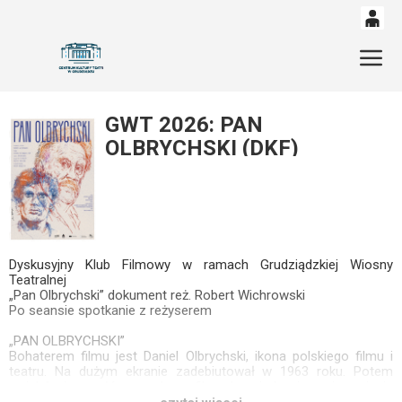
0
'
Gł
0,00
PLN
GWT 2026: PAN
OLBRYCHSKI (DKF)
14
52
Dyskusyjny Klub Filmowy w ramach Grudziądzkiej Wiosny
Teatralnej
„Pan Olbrychski” dokument reż. Robert Wichrowski
Po seansie spotkanie z reżyserem
„PAN OLBRYCHSKI”
Bohaterem filmu jest Daniel Olbrychski, ikona polskiego filmu i
teatru. Na dużym ekranie zadebiutował w 1963 roku. Potem
wcielał się w główne role w filmach, między innymi w pięciu
nominowanych do Oscara - „Ziemia obiecana”, „Panny z wilka”