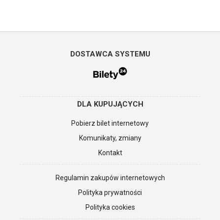
Fesiwal Filmu i Sztuki BNP Paribas Dwa Brzegi
Robert Wichrowski – reżyser, scenarzysta, producent,
wykładowca Warszawskiej Szkoły Filmowej. Nagradzany za filmy
dokumentalne „Łzy mistrzów”, „W cieniu K2”, reżyserował seriale,
m.in. „Brzydula”, „Szpilki na Giewoncie”, „Komisarz Alex”,
„Archiwista” oraz filmy fabularne „Francuski numer”, „Karuzela”,
DOSTAWCA SYSTEMU
„Kobieta sukcesu”, „Negatyw”.
DLA KUPUJĄCYCH
Pobierz bilet internetowy
Komunikaty, zmiany
Kontakt
Regulamin zakupów internetowych
Polityka prywatności
Polityka cookies