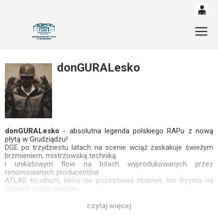
0
'
Gł
0,00
PLN
donGURALesko
14
52
donGURALesko
- absolutna legenda polskiego RAPu z nową
płytą w Grudziądzu!
DGE po trzydziestu latach na scenie wciąż zaskakuje świeżym
brzmieniem, mistrzowską techniką
i unikatowym flow na bitach wyprodukowanych przez
renomowanych producentów.
ATLAS to album, który nie pozostawia złudzeń, kto trzyma na
barkach ciężar gatunku.
Nie zapraszając żadnych gości na płytę, Gural mówi: sprawdzam.
czytaj więcej
Prawdziwy Rap wraca!